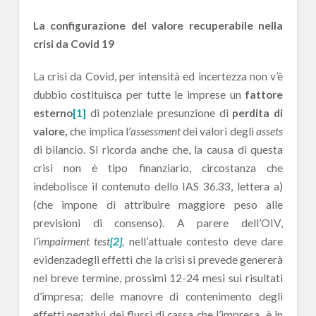
La configurazione del valore recuperabile nella
crisi da Covid 19
La crisi da Covid, per intensità ed incertezza non v’è
dubbio costituisca per tutte le imprese un
fattore
esterno
[1]
di potenziale presunzione di
perdita di
valore,
che implica l’
assessment
dei valori degli
assets
di bilancio. Si ricorda anche che, la causa di questa
crisi non è tipo finanziario, circostanza che
indebolisce il contenuto dello IAS 36.33, lettera a)
(che impone di attribuire maggiore peso alle
previsioni di consenso). A parere dell’OIV,
l’i
mpairment test
[2]
,
nell’attuale contesto deve dare
evidenzadegli effetti che la crisi si prevede genererà
nel breve termine, prossimi 12-24 mesi sui risultati
d’impresa; delle manovre di contenimento degli
effetti negativi dei flussi di cassa che l’impresa è in