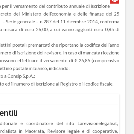
e per il versamento del contributo annuale di iscrizione
decreto del Ministero dell’economia e delle finanze del 25
. – Serie generale – n.287 del 11 dicembre 2014, conferma
la misura di euro 26,00, a cui vanno aggiunti euro 0,85 di
llettini postali premarcati che riportano la codifica dell’anno
ero di iscrizione del revisore. In caso di mancata ricezione
i possono effettuare il versamento di € 26,85 (comprensivo
lettino postale in bianco, indicando:
o a Consip S.p.A.;
o ed il numero di iscrizione al Registro o il codice fiscale.
entili
itoriale e coordinatore del sito Larevisionelegale.it,
ialista in Macerata, Revisore legale e di cooperative,