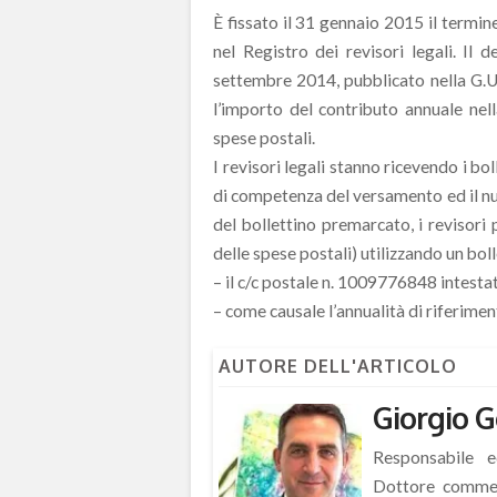
È fissato il 31 gennaio 2015 il termin
nel Registro dei revisori legali. Il 
settembre 2014, pubblicato nella G.U
l’importo del contributo annuale nel
spese postali.
I revisori legali stanno ricevendo i bo
di competenza del versamento ed il num
del bollettino premarcato, i revisor
delle spese postali) utilizzando un bol
– il c/c postale n. 1009776848 intestat
– come causale l’annualità di riferiment
AUTORE DELL'ARTICOLO
Giorgio G
Responsabile ed
Dottore commerc