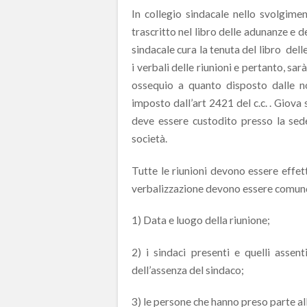
In collegio sindacale nello svolgim
trascritto nel libro delle adunanze e de
sindacale cura la tenuta del libro dell
i verbali delle riunioni e pertanto, sar
ossequio a quanto disposto dalle no
imposto dall’art 2421 del c.c. . Giova 
deve essere custodito presso la sede
società.
Tutte le riunioni devono essere effett
verbalizzazione devono essere comunq
1) Data e luogo della riunione;
2) i sindaci presenti e quelli assent
dell’assenza del sindaco;
3) le persone che hanno preso parte all