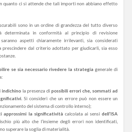
in quanto ci si attende che tali importi non abbiano effetto
scurabili sono in un ordine di grandezza del tutto diverso
ità determinata in conformità al principio di revisione
 saranno aspetti chiaramente irrilevanti, sia considerati
 prescindere dal criterio adottato per giudicarli, sia esso
costanze.
bilire se sia necessario rivedere la strategia
generale di
a:
i indichino
la presenza di
possibili errori che, sommati ad
ignificativi
. Si consideri che un errore può non essere un
funzionamento del sistema di controllo interno);
ti approssimi la significatività
calcolata ai sensi
dell’ISA
schio più alto che l’insieme degli errori non identificati,
no superare la soglia di materialità.