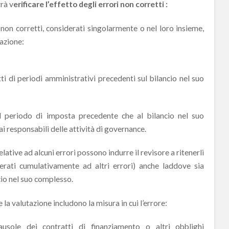
vrà v
erificare l’effetto degli errori non corretti :
i non corretti, considerati singolarmente o nel loro insieme,
razione:
tti di periodi amministrativi precedenti sul bilancio nel suo
 al periodo di imposta precedente che al bilancio nel suo
 responsabili delle attività di governance.
ative ad alcuni errori possono indurre il revisore a ritenerli
derati cumulativamente ad altri errori) anche laddove sia
ancio nel suo complesso.
la valutazione includono la misura in cui l’errore:
ausole dei contratti di finanziamento o altri obblighi