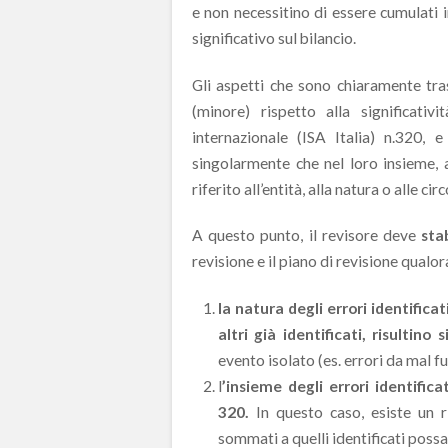
e non necessitino di essere cumulati 
significativo sul bilancio.
Gli aspetti che sono chiaramente tra
(minore) rispetto alla significativ
internazionale (ISA Italia) n.320, e
singolarmente che nel loro insieme, a
riferito all’entità, alla natura o alle cir
A questo punto, il revisore deve
sta
revisione e il piano di revisione qualor
la natura degli errori identificat
altri già identificati, risultino s
evento isolato (es. errori da mal 
l
’insieme degli errori identifica
320.
In questo caso, esiste un ri
sommati a quelli identificati possa