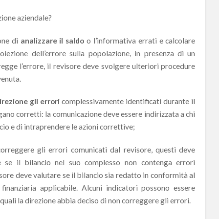
ezione aziendale?
ione di
analizzare il saldo
o l’informativa errati e calcolare
roiezione dell’errore sulla popolazione, in presenza di un
gge l’errore, il revisore deve svolgere ulteriori procedure
venuta.
rezione gli errori
complessivamente identificati durante il
gano corretti: la comunicazione deve essere indirizzata a chi
ncio e di intraprendere le azioni correttive;
correggere gli errori comunicati dal revisore, questi deve
e se il bilancio nel suo complesso non contenga errori
visore deve valutare se il bilancio sia redatto in conformità al
finanziaria applicabile. Alcuni indicatori possono essere
quali la direzione abbia deciso di non correggere gli errori.