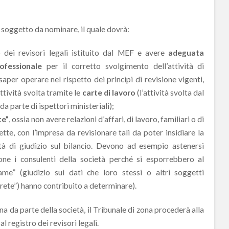
 soggetto da nominare, il quale dovrà:
ro dei revisori legali istituito dal MEF e avere
adeguata
ofessionale
per il corretto svolgimento dell’attività di
saper operare nel rispetto dei principi di revisione vigenti,
ività svolta tramite le
carte di lavoro
(l’attività svolta dal
da parte di ispettori ministeriali);
te”
, ossia non avere relazioni d’affari, di lavoro, familiari o di
ette, con l’impresa da revisionare tali da poter insidiare la
tà di giudizio sul bilancio. Devono ad esempio astenersi
sione i consulenti della società perché si esporrebbero al
ame” (giudizio sui dati che loro stessi o altri soggetti
“rete”) hanno contribuito a determinare).
a da parte della società, il Tribunale di zona procederà alla
al registro dei revisori legali.