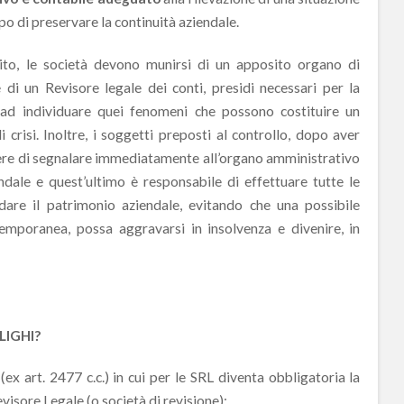
opo di preservare la continuità aziendale.
ito, le società devono munirsi di un apposito organo di
 di un Revisore legale dei conti, presidi necessari per la
ta ad individuare quei fenomeni che possono costituire un
crisi. Inoltre, i soggetti preposti al controllo, dopo aver
overe di segnalare immediatamente all’organo amministrativo
iendale e quest’ultimo è responsabile di effettuare tutte le
dare il patrimonio aziendale, evitando che una possibile
 temporanea, possa aggravarsi in insolvenza e divenire, in
LIGHI?
 (ex art. 2477 c.c.) in cui per le SRL diventa obbligatoria la
visore Legale (o società di revisione):