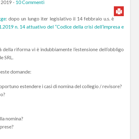
o 2019
-
10 Commenti
gge
: dopo un lungo iter legislativo il 14 febbraio u.s. è
.2019 n. 14 attuativo del “Codice della crisi dell’impresa e
à della riforma vi è indubbiamente l’estensione dell’obbligo
le SRL.
queste domande:
opportuno estendere i casi di nomina del collegio / revisore?
go?
lla nomina?
mprese?