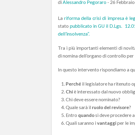
di
Alessandro Pegoraro
-
26 Febbrai
La
riforma della crisi di impresa è le
stato
pubblicato in GU il D.Lgs. 12.01
dell’insolvenza”.
Tra i più importanti elementi di novit
di nomina dell’organo di controllo per 
In questo intervento rispondiamo a 
Perché
il legislatore ha ritenuto 
Chi
è interessato dal nuovo obbli
Chi deve essere nominato?
Quale sarà il
ruolo del revisore
?
Entro
quando
si deve procedere a
Quali saranno i
vantaggi
per le i