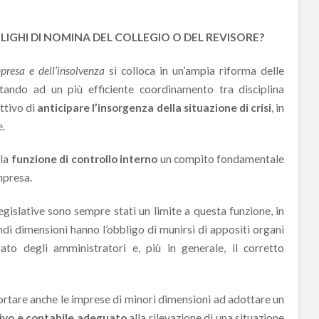
LIGHI DI NOMINA DEL COLLEGIO O DEL REVISORE?
mpresa e dell’insolvenza
si colloca in un’ampia riforma delle
tando ad un più efficiente coordinamento tra disciplina
ettivo di
anticipare l’insorgenza della situazione di crisi
, in
.
lla
funzione di controllo interno
un compito fondamentale
mpresa.
egislative sono sempre stati un limite a questa funzione, in
di dimensioni hanno l’obbligo di munirsi di appositi organi
rato degli amministratori e, più in generale, il corretto
portare anche le imprese di minori dimensioni ad adottare un
ivo e contabile adeguato
alla rilevazione di una situazione