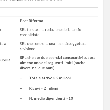
Post Riforma
o
SRL tenute alla redazione del bilancio
consolidato
ta a
SRL che controlla una società soggetta a
revisione
SRL che per due esercizi consecutivi supera
 supera
almeno uno dei seguenti limiti (anche
diversi nei due anni):
–
Totale attivo > 2 milioni
–
Ricavi > 2 milioni
–
N. medio dipendenti > 10