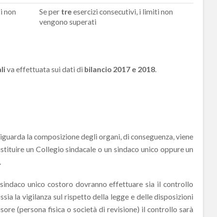
ti non
Se per
tre
esercizi consecutivi, i limiti non
vengono superati
li
va effettuata sui dati di
bilancio 2017 e 2018
.
riguarda la composizione degli organi, di conseguenza, viene
 istituire un Collegio sindacale o un sindaco unico oppure un
.
sindaco unico costoro dovranno effettuare sia il controllo
ossia la vigilanza sul rispetto della legge e delle disposizioni
sore (persona fisica o società di revisione) il controllo sarà